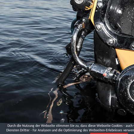
Landesmuseum
Niederösterreich,
Krems
London
Palmer
St.
DVGW
Fa.
Hawle
Schmelzofen,
Andreas
Lüthen
Logistikzentrum
Ludwigsfelde,
Ministerium
für
Infrastruktur
und
Landwirtschaft
Brandenburg
Durch die Nutzung der Webseite stimmen Sie zu, dass diese Webseite Cookies - auch 
Diensten Dritter - für Analysen und die Optimierung des Webseiten-Erlebnisses verwen