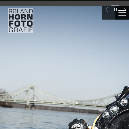
WS_OK_8.3.31
Industrietaucher
London
Swiss
Re
Tower
Seglervereinigung
1903
Berlin,
Ellen
Wittenberg
Deutsche
Meisterin
im
Laser
segeln
unter
16
Marte.Marte
Architekten,