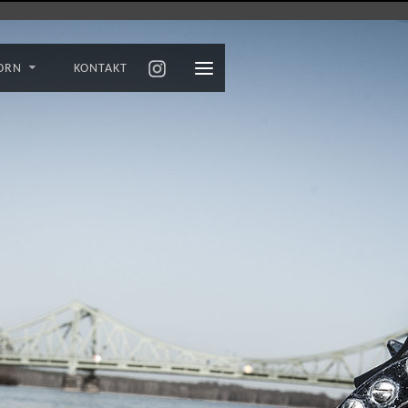
ORN
KONTAKT