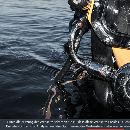
Landesmuseum
Niederösterreich,
Krems
London
Palmer
St.
DVGW
Fa.
Hawle
Schmelzofen,
Andreas
Lüthen
Logistikzentrum
Ludwigsfelde,
Ministerium
für
Infrastruktur
und
Landwirtschaft
Brandenburg
Durch die Nutzung der Webseite stimmen Sie zu, dass diese Webseite Cookies - auch 
Diensten Dritter - für Analysen und die Optimierung des Webseiten-Erlebnisses verwen