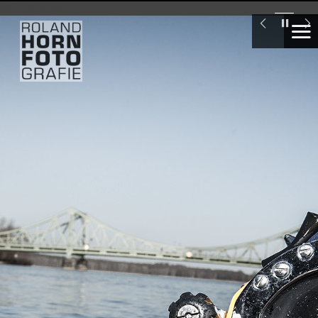
WS_OK_8.3.31
Industrietaucher
London
Swiss
Re
Tower
Seglervereinigung
1903
Berlin,
Ellen
Wittenberg
Deutsche
Meisterin
im
Laser
segeln
unter
16
Marte.Marte
Architekten,