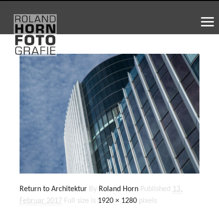
WS_OK_8.3.31
Return to Architektur
By
Roland Horn
Published
13.
Februar 2017
Full size is
1920 × 1280
pixels