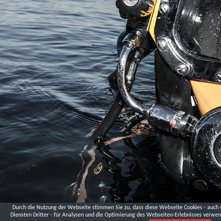
Landesmuseum
Niederösterreich,
Krems
London
Palmer
St.
DVGW
Fa.
Hawle
Schmelzofen,
Andreas
Lüthen
Logistikzentrum
Ludwigsfelde,
Ministerium
für
Infrastruktur
und
Landwirtschaft
Brandenburg
Durch die Nutzung der Webseite stimmen Sie zu, dass diese Webseite Cookies - auch 
Diensten Dritter - für Analysen und die Optimierung des Webseiten-Erlebnisses verwen