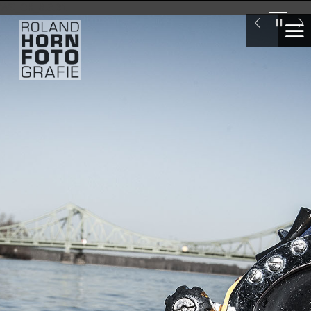
WS_OK_8.3.31
Industrietaucher
London
Swiss
Re
Tower
Seglervereinigung
1903
Berlin,
Ellen
Wittenberg
Deutsche
Meisterin
im
Laser
segeln
unter
16
Marte.Marte
Architekten,