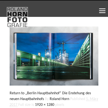
WS_OK_8.3.31
Return to „Berlin Hauptbahnhof“ Die Enstehung des
neuen Hauptbahnhofs
By
Roland Horn
Published
5. März
2017
Full size is
1920 × 1280
pixels