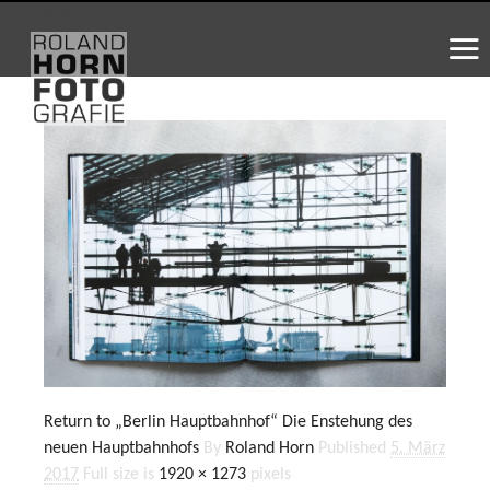
WS_OK_8.3.31
Return to „Berlin Hauptbahnhof“ Die Enstehung des
neuen Hauptbahnhofs
By
Roland Horn
Published
5. März
2017
Full size is
1920 × 1273
pixels