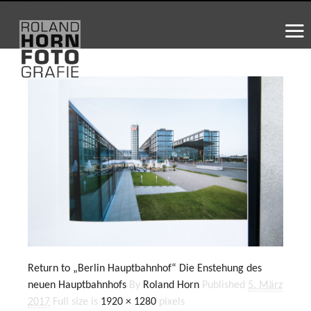
WS_OK_8.3.31
Return to „Berlin Hauptbahnhof“ Die Enstehung des
neuen Hauptbahnhofs
By
Roland Horn
Published
5. März
2017
Full size is
1920 × 1280
pixels