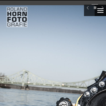
WS_OK_8.3.31
Industrietaucher
London
Swiss
Re
Tower
Seglervereinigung
1903
Berlin,
Ellen
Wittenberg
Deutsche
Meisterin
im
Laser
segeln
unter
16
Marte.Marte
Architekten,