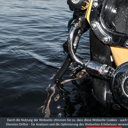
Landesmuseum
Niederösterreich,
Krems
London
Palmer
St.
DVGW
Fa.
Hawle
Schmelzofen,
Andreas
Lüthen
Logistikzentrum
Ludwigsfelde,
Ministerium
für
Infrastruktur
und
Landwirtschaft
Brandenburg
Durch die Nutzung der Webseite stimmen Sie zu, dass diese Webseite Cookies - auch 
Diensten Dritter - für Analysen und die Optimierung des Webseiten-Erlebnisses verwen