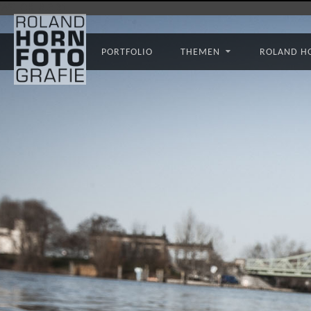
WS_OK_8.3.31
PORTFOLIO
THEMEN
ROLAND H
Industrietaucher
London
Swiss
Re
Tower
Seglervereinigung
1903
Berlin,
Ellen
Wittenberg
Deutsche
Meisterin
im
Laser
segeln
unter