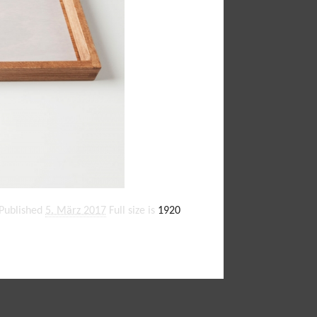
Published
5. März 2017
Full size is
1920