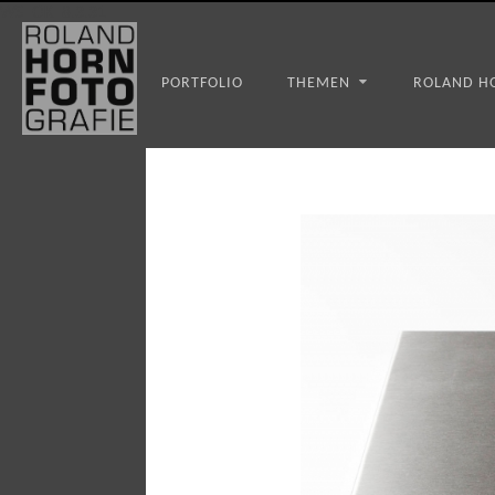
WS_OK_8.3.31
PORTFOLIO
THEMEN
ROLAND H