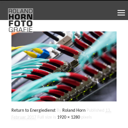
WS_OK_8.3.31
Return to Energiedienst
By
Roland Horn
Published
13.
Februar 2017
Full size is
1920 × 1280
pixels