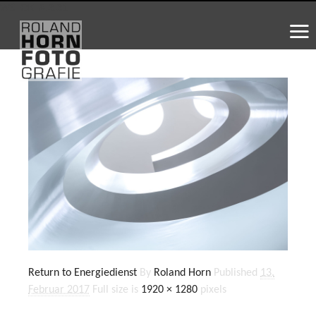
WS_OK_8.3.31
Return to Energiedienst
By
Roland Horn
Published
13.
Februar 2017
Full size is
1920 × 1280
pixels