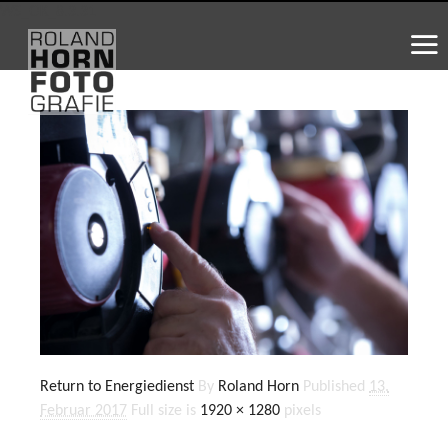
WS_OK_8.3.31
Return to Energiedienst
By
Roland Horn
Published
13.
Februar 2017
Full size is
1920 × 1280
pixels