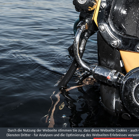
Landesmuseum
Niederösterreich,
Krems
London
Palmer
St.
DVGW
Fa.
Hawle
Schmelzofen,
Andreas
Lüthen
Logistikzentrum
Ludwigsfelde,
Ministerium
für
Infrastruktur
und
Landwirtschaft
Brandenburg
Durch die Nutzung der Webseite stimmen Sie zu, dass diese Webseite Cookies - auch 
Diensten Dritter - für Analysen und die Optimierung des Webseiten-Erlebnisses verwen