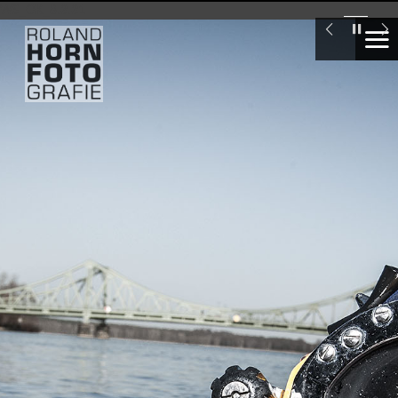
WS_OK_8.3.31
Industrietaucher
London
Swiss
Re
Tower
Seglervereinigung
1903
Berlin,
Ellen
Wittenberg
Deutsche
Meisterin
im
Laser
segeln
unter
16
Marte.Marte
Architekten,