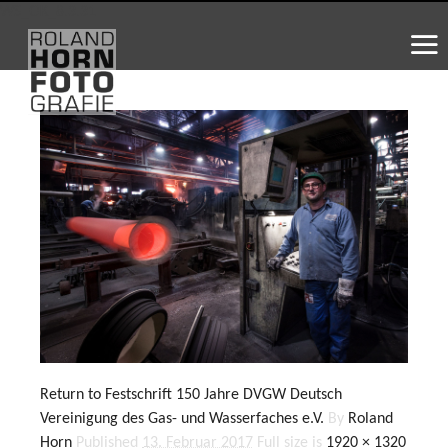
WS_OK_8.3.31
Return to Festschrift 150 Jahre DVGW Deutsch
Vereinigung des Gas- und Wasserfaches e.V.
By
Roland
Horn
Published
13. Februar 2017
Full size is
1920 × 1320