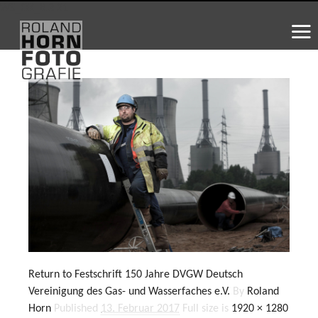
WS_OK_8.3.31
Return to Festschrift 150 Jahre DVGW Deutsch
Vereinigung des Gas- und Wasserfaches e.V.
By
Roland
Horn
Published
13. Februar 2017
Full size is
1920 × 1280