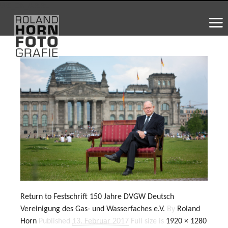
WS_OK_8.3.31
Return to Festschrift 150 Jahre DVGW Deutsch
Vereinigung des Gas- und Wasserfaches e.V.
By
Roland
Horn
Published
13. Februar 2017
Full size is
1920 × 1280