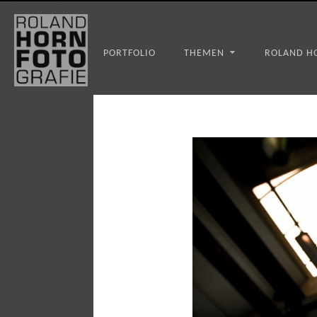
WS_OK_8.3.31
PORTFOLIO
THEMEN
ROLAND H