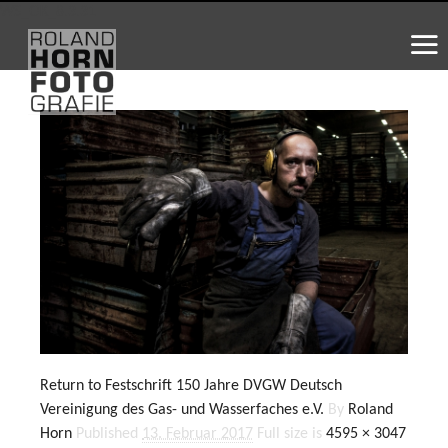
WS_OK_8.3.31
Return to Festschrift 150 Jahre DVGW Deutsch
Vereinigung des Gas- und Wasserfaches e.V.
By
Roland
Horn
Published
13. Februar 2017
Full size is
4595 × 3047