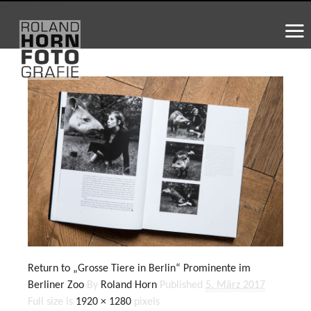
WS_OK_8.3.31
Return to „Grosse Tiere in Berlin“ Prominente im
Berliner Zoo
By
Roland Horn
Published
5. März 2017
Full size is
1920 × 1280
pixels