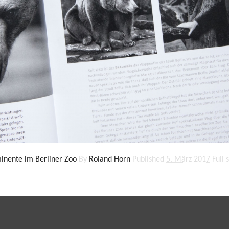
minente im Berliner Zoo
By
Roland Horn
Published
5. März 2017
Full 