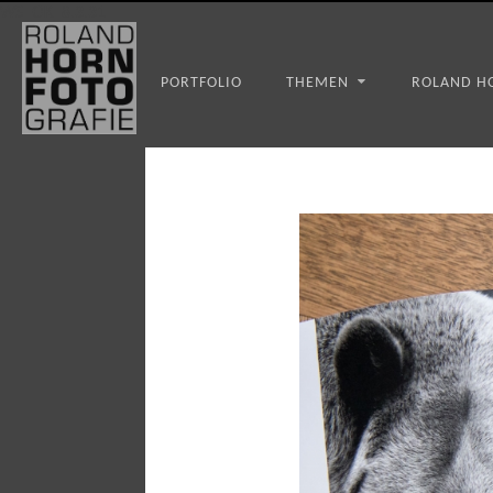
WS_OK_8.3.31
PORTFOLIO
THEMEN
ROLAND H