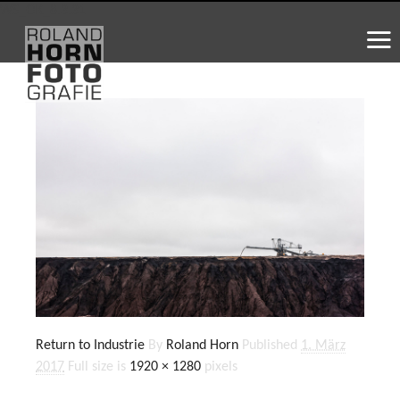
WS_OK_8.3.31
Return to Industrie
By
Roland Horn
Published
1. März
2017
Full size is
1920 × 1280
pixels