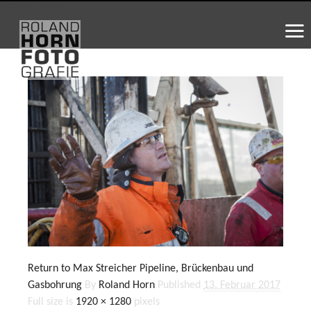
WS_OK_8.3.31
Return to Max Streicher Pipeline, Brückenbau und
Gasbohrung
By
Roland Horn
Published
13. Februar 2017
Full size is
1920 × 1280
pixels