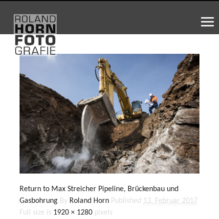
WS_OK_8.3.31
Return to Max Streicher Pipeline, Brückenbau und
Gasbohrung
By
Roland Horn
Published
13. Februar 2017
Full size is
1920 × 1280
pixels