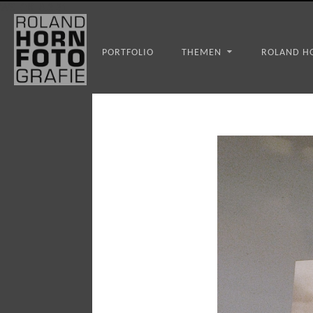
WS_OK_8.3.31
PORTFOLIO
THEMEN
ROLAND H