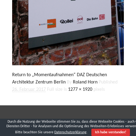
Return to „Momentaufnahmen“ DAZ Deutschen
Architektur Zentrum Berlin
By
Roland Horn
Published
26. Februar 2017
Full size is
1277 × 1920
pixels
Durch die Nutzung der Webseite stimmen Sie zu, dass diese Webseite Cookies - auch 
Diensten Dritter - für Analysen und die Optimierung des Webseiten-Erlebnisses verwen
Bitte beachten Sie unsere
Datenschutzerklärung
.
Ich habe verstanden!