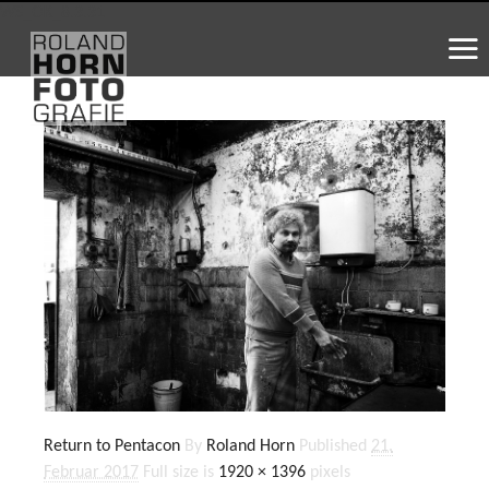
WS_OK_8.3.31
Return to Pentacon
By
Roland Horn
Published
21.
Februar 2017
Full size is
1920 × 1396
pixels