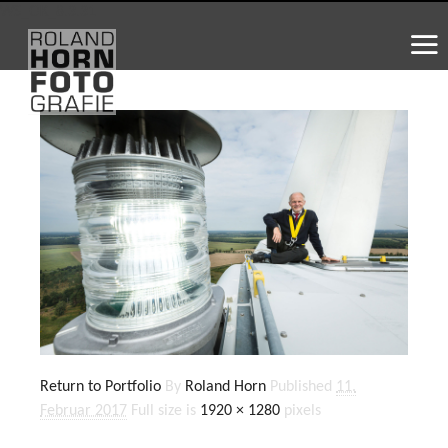
WS_OK_8.3.31
Return to Portfolio
By
Roland Horn
Published
11.
Februar 2017
Full size is
1920 × 1280
pixels