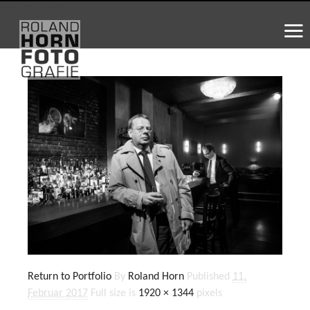
WS_OK_8.3.31
Return to Portfolio
By
Roland Horn
Published
11.
Februar 2017
Full size is
1920 × 1344
pixels