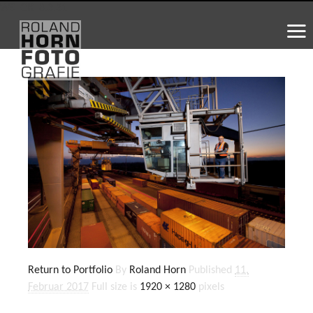
WS_OK_8.3.31
Return to Portfolio
By
Roland Horn
Published
11.
Februar 2017
Full size is
1920 × 1280
pixels