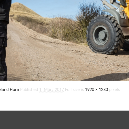
land Horn
Published
1. März 2017
Full size is
1920 × 1280
pixels