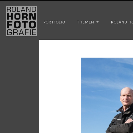
WS_OK_8.3.31
PORTFOLIO
THEMEN
ROLAND H