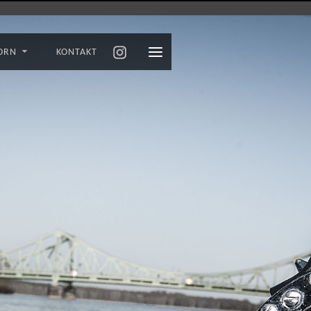
ORN
KONTAKT