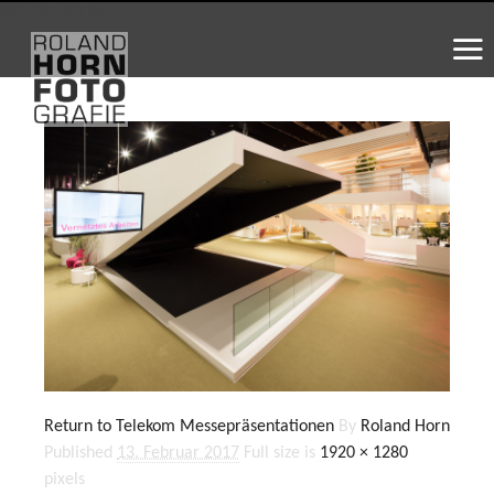
WS_OK_8.3.31
Return to Telekom Messepräsentationen
By
Roland Horn
Published
13. Februar 2017
Full size is
1920 × 1280
pixels