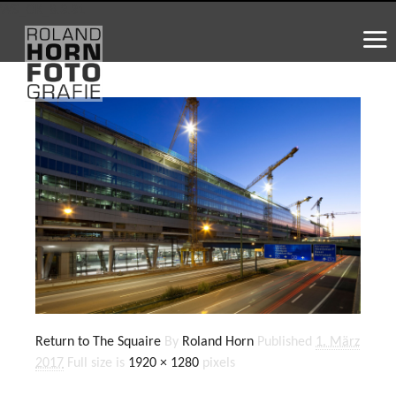
WS_OK_8.3.31
Return to The Squaire
By
Roland Horn
Published
1. März
2017
Full size is
1920 × 1280
pixels