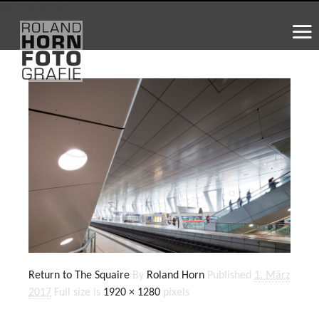
WS_OK_8.3.31
Return to The Squaire
By
Roland Horn
Published
1. März
2017
Full size is
1920 × 1280
pixels