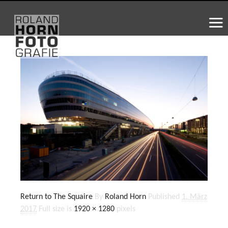
WS_OK_8.3.31
Return to The Squaire
By
Roland Horn
Published
1. März
2017
Full size is
1920 × 1280
pixels