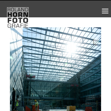
WS_OK_8.3.31