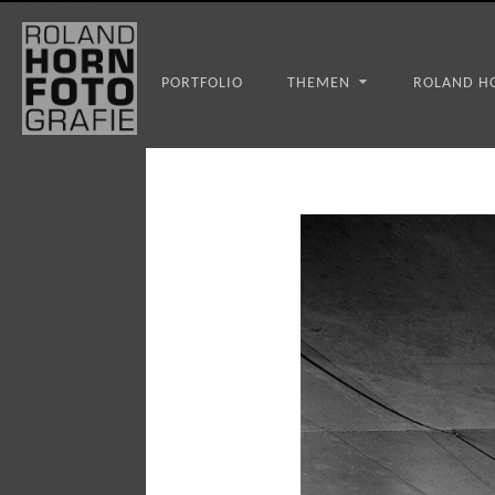
WS_OK_8.3.31
PORTFOLIO
THEMEN
ROLAND H