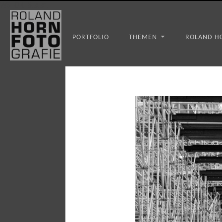
WS_OK_8.3.31
PORTFOLIO
THEMEN
ROLAND H