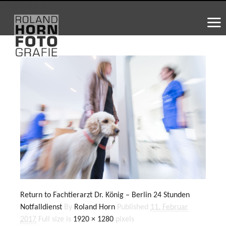
WS_OK_8.3.31
Return to Fachtierarzt Dr. König – Berlin 24 Stunden
Notfalldienst
By
Roland Horn
Published
11. Februar
2017
Full size is
1920 × 1280
pixels