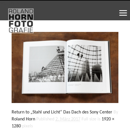
WS_OK_8.3.31
Return to „Stahl und Licht“ Das Dach des Sony Center
By
Roland Horn
Published
2. März 2017
Full size is
1920 ×
1280
pixels