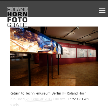
WS_OK_8.3.31
Return to Technikmuseum Berlin
By
Roland Horn
Published
26. Februar 2017
Full size is
1920 × 1285
pixels