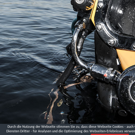
Landesmuseum
Niederösterreich,
Krems
London
Palmer
St.
DVGW
Fa.
Hawle
Schmelzofen,
Andreas
Lüthen
Logistikzentrum
Ludwigsfelde,
Ministerium
für
Infrastruktur
und
Landwirtschaft
Brandenburg
Durch die Nutzung der Webseite stimmen Sie zu, dass diese Webseite Cookies - auch 
Diensten Dritter - für Analysen und die Optimierung des Webseiten-Erlebnisses verwen