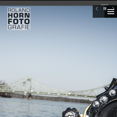
WS_OK_8.3.31
Industrietaucher
London
Swiss
Re
Tower
Seglervereinigung
1903
Berlin,
Ellen
Wittenberg
Deutsche
Meisterin
im
Laser
segeln
unter
16
Marte.Marte
Architekten,